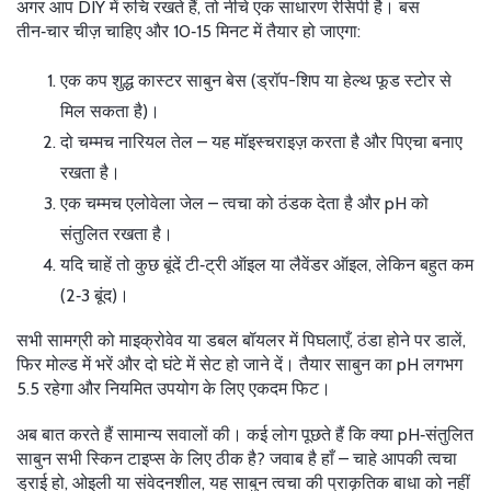
अगर आप DIY में रुचि रखते हैं, तो नीचे एक साधारण रेसिपी है। बस
तीन‑चार चीज़ चाहिए और 10‑15 मिनट में तैयार हो जाएगा:
एक कप शुद्ध कास्टर साबुन बेस (ड्रॉप-शिप या हेल्थ फूड स्टोर से
मिल सकता है)।
दो चम्मच नारियल तेल – यह मॉइस्चराइज़ करता है और पिएचा बनाए
रखता है।
एक चम्मच एलोवेला जेल – त्वचा को ठंडक देता है और pH को
संतुलित रखता है।
यदि चाहें तो कुछ बूंदें टी‑ट्री ऑइल या लैवेंडर ऑइल, लेकिन बहुत कम
(2‑3 बूंद)।
सभी सामग्री को माइक्रोवेव या डबल बॉयलर में पिघलाएँ, ठंडा होने पर डालें,
फिर मोल्ड में भरें और दो घंटे में सेट हो जाने दें। तैयार साबुन का pH लगभग
5.5 रहेगा और नियमित उपयोग के लिए एकदम फिट।
अब बात करते हैं सामान्य सवालों की। कई लोग पूछते हैं कि क्या pH‑संतुलित
साबुन सभी स्किन टाइप्स के लिए ठीक है? जवाब है हाँ – चाहे आपकी त्वचा
ड्राई हो, ओइली या संवेदनशील, यह साबुन त्वचा की प्राकृतिक बाधा को नहीं