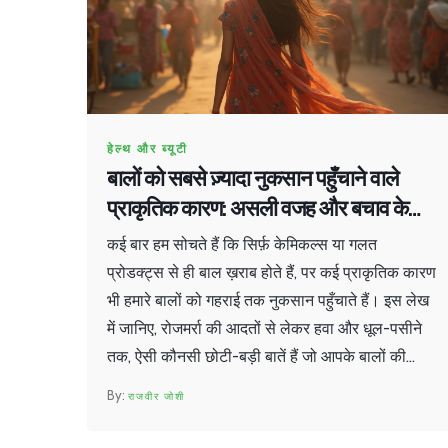
हेल्थ और ब्यूटी
बालों को सबसे ज़्यादा नुकसान पहुँचाने वाले
प्राकृतिक कारण: असली वजह और बचाव के
तरीक़े
कई बार हम सोचते हैं कि सिर्फ़ केमिकल्स या गलत
प्रोडक्ट्स से ही बाल ख़राब होते हैं, पर कई प्राकृतिक कारण
भी हमारे बालों को गहराई तक नुकसान पहुँचाते हैं। इस लेख
में जानिए, रोजमर्रा की आदतों से लेकर हवा और धूल-पसीने
तक, ऐसी कौनसी छोटी-बड़ी बातें हैं जो आपके बालों की
सेहत पर भारी पड़ती हैं। साथ ही, पाएँ कुछ आसान और
राजवीर जोशी
असरदार टिप्स, जिससे बाल फिर से मजबूत और चमकदार
बन सकें। पढ़िए पूरी जानकारी और पहचानिए कि आपकी