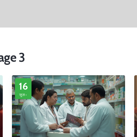
Page 3
16
जुल॰