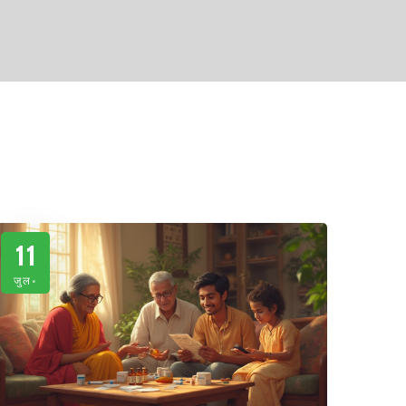
11
जुल॰